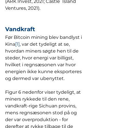
(ARK Invest, 2021; Castle  Island 
Ventures, 2021).
Vandkraft
Før Bitcoin mining blev bandlyst i 
Kina
[1]
, var det tydeligt at se, 
hvordan miners søgte hen til de 
steder, hvor energi var billigst, 
hvilket i regnsæsonen var hvor 
energien ikke kunne eksporteres 
og dermed var ubenyttet. 
Figur 6 nedenfor viser tydeligt, at 
miners rykkede til den rene, 
vandkraft-rige Sichuan provins, 
mens regnsæsonen stod på og 
der var overproduktion - for 
derefter at rykke tilbage til de 