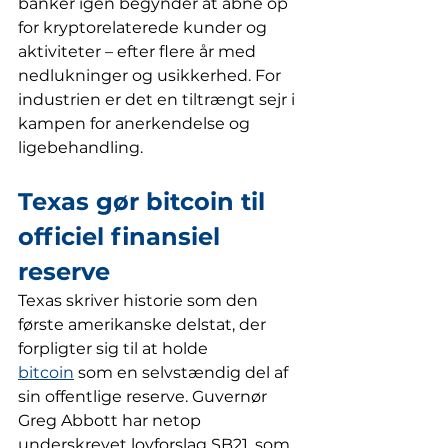
banker igen begynder at åbne op 
for kryptorelaterede kunder og 
aktiviteter – efter flere år med 
nedlukninger og usikkerhed. For 
industrien er det en tiltrængt sejr i 
kampen for anerkendelse og 
ligebehandling.
Texas gør bitcoin til 
officiel finansiel 
reserve
Texas skriver historie som den 
første amerikanske delstat, der 
forpligter sig til at holde 
bitcoin
 som en selvstændig del af 
sin offentlige reserve. Guvernør 
Greg Abbott har netop 
underskrevet lovforslag SB21, som 