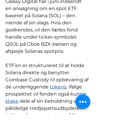
Galaxy Digital har i juni indsendt 
en ansøgning om en spot ETF 
baseret på Solana (SOL) – den 
niende af sin slags. Hvis den 
godkendes, vil den fælles fond 
handle under ticker-symbolet 
QSOL
 på Cboe BZX-børsen og 
afspejle Solanas spotpris.
ETF’en er struktureret til at holde 
Solana direkte og benytter 
Coinbase Custody til opbevaring af 
de underliggende 
tokens
. Ifølge 
prospektet vil fonden også kunne 
stake
 dele af sin beholdning via 
pålidelige tredjepartsudbydere, 
hvilket vil generere ekstra SOL 
som staking-reward.