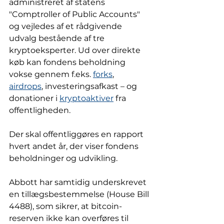
administreret af statens 
"Comptroller of Public Accounts" 
og vejledes af et rådgivende 
udvalg bestående af tre 
kryptoeksperter. Ud over direkte 
køb kan fondens beholdning 
vokse gennem f.eks. 
forks
, 
airdrops
, investeringsafkast – og 
donationer i 
kryptoaktiver
 fra 
offentligheden.
Der skal offentliggøres en rapport 
hvert andet år, der viser fondens 
beholdninger og udvikling.
Abbott har samtidig underskrevet 
en tillægsbestemmelse (House Bill 
4488), som sikrer, at bitcoin-
reserven ikke kan overføres til 