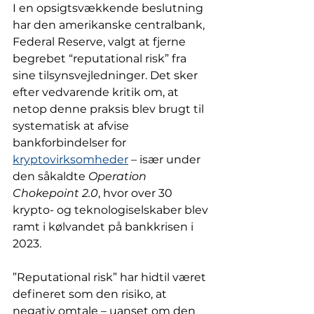
I en opsigtsvækkende beslutning 
har den amerikanske centralbank, 
Federal Reserve, valgt at fjerne 
begrebet “reputational risk” fra 
sine tilsynsvejledninger. Det sker 
efter vedvarende kritik om, at 
netop denne praksis blev brugt til 
systematisk at afvise 
bankforbindelser for 
kryptovirksomheder
 – især under 
den såkaldte 
Operation 
Chokepoint 2.0
, hvor over 30 
krypto- og teknologiselskaber blev 
ramt i kølvandet på bankkrisen i 
2023.
”Reputational risk” har hidtil været 
defineret som den risiko, at 
negativ omtale – uanset om den 