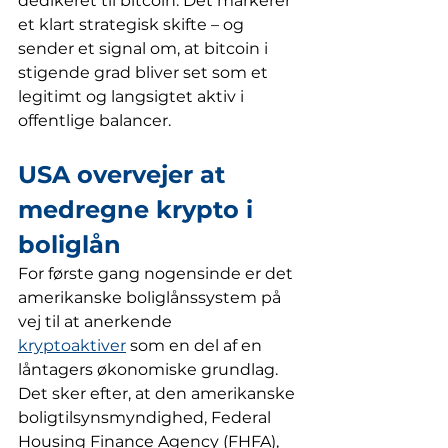
dedikeret til bitcoin. Det markerer 
et klart strategisk skifte – og 
sender et signal om, at bitcoin i 
stigende grad bliver set som et 
legitimt og langsigtet aktiv i 
offentlige balancer.
USA overvejer at 
medregne krypto i 
boliglån
For første gang nogensinde er det 
amerikanske boliglånssystem på 
vej til at anerkende 
kryptoaktiver
 som en del af en 
låntagers økonomiske grundlag. 
Det sker efter, at den amerikanske 
boligtilsynsmyndighed, Federal 
Housing Finance Agency (FHFA), 