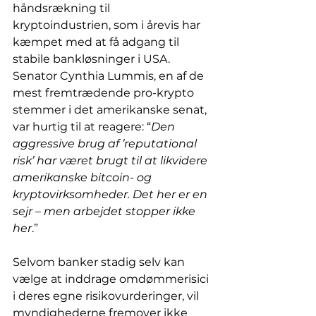
håndsrækning til 
kryptoindustrien, som i årevis har 
kæmpet med at få adgang til 
stabile bankløsninger i USA. 
Senator Cynthia Lummis, en af de 
mest fremtrædende pro-krypto 
stemmer i det amerikanske senat, 
var hurtig til at reagere: “
Den 
aggressive brug af ’reputational 
risk’ har været brugt til at likvidere 
amerikanske bitcoin- og 
kryptovirksomheder. Det her er en 
sejr – men arbejdet stopper ikke 
her
.”
Selvom banker stadig selv kan 
vælge at inddrage omdømmerisici 
i deres egne risikovurderinger, vil 
myndighederne fremover ikke 