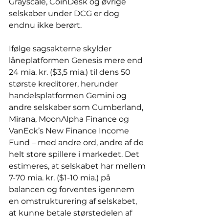
Grayscale, CoinDesk og øvrige 
selskaber under DCG er dog 
endnu ikke berørt. 
Ifølge sagsakterne skylder 
låneplatformen Genesis mere end 
24 mia. kr. ($3,5 mia.) til dens 50 
største kreditorer, herunder 
handelsplatformen Gemini og 
andre selskaber som Cumberland, 
Mirana, MoonAlpha Finance og 
VanEck’s New Finance Income 
Fund – med andre ord, andre af de 
helt store spillere i markedet. Det 
estimeres, at selskabet har mellem 
7-70 mia. kr. ($1-10 mia.) på 
balancen og forventes igennem 
en omstrukturering af selskabet, 
at kunne betale størstedelen af 