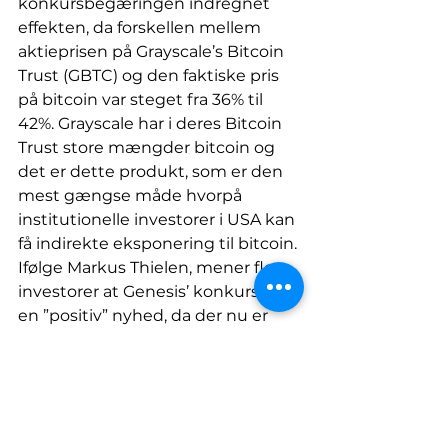
konkursbegæringen indregnet 
effekten, da forskellen mellem 
aktieprisen på Grayscale’s Bitcoin 
Trust (GBTC) og den faktiske pris 
på bitcoin var steget fra 36% til 
42%. Grayscale har i deres Bitcoin 
Trust store mængder bitcoin og 
det er dette produkt, som er den 
mest gængse måde hvorpå 
institutionelle investorer i USA kan 
få indirekte eksponering til bitcoin. 
Ifølge Markus Thielen, mener flere 
investorer at Genesis’ konkurs er 
en ”positiv” nyhed, da der nu er 
mindre usikkerhed i markedet og 
man igen kan begynde at se 
fremad. 
Det var altså forventeligt, at 