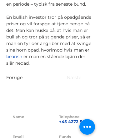
en periode – typisk fra seneste bund.
En bullish investor tror på opadgående
priser og vil forsøge at tjene penge på
det. Man kan huske på, at hvis man er
bullish og tror på stigende priser, så er
man en tyr der angriber med at svinge
sine horn opad, hvorimod hvis man er
bearish
er man en stående bjørn der
slår nedad.
Forrige
Næste
Name
Telephone
GL21 CAPITAL
+45 4272 5621
ApS
Email
Funds