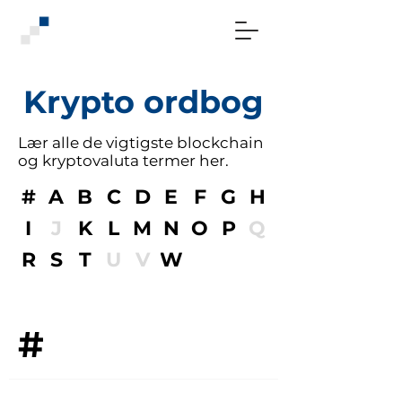
Krypto ordbog
Lær alle de vigtigste blockchain
og kryptovaluta termer her.
#
A
B
C
D
E
F
G
H
I
J
K
L
M
N
O
P
Q
R
S
T
U
V
W
#