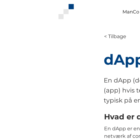
ManCo 
< Tilbage
dAp
En dApp (de
(app) hvis 
typisk på e
Hvad er 
En dApp er en 
netværk af co