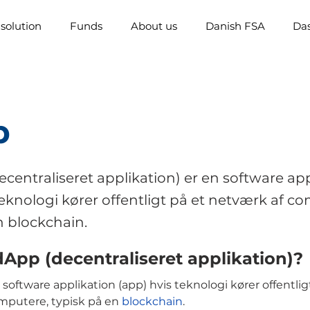
solution
Funds
About us
Danish FSA
Da
p
centraliseret applikation) er en software ap
teknologi kører offentligt på et netværk af c
n blockchain.
dApp (decentraliseret applikation)?
software applikation (app) hvis teknologi kører offentlig
mputere, typisk på en
blockchain
.