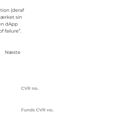
tion (deraf
værket sin
 en dApp
 failure”.
Næste
CVR no.
41838264
Funds CVR no.
42380016