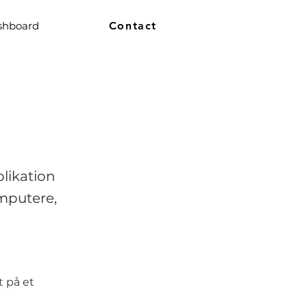
shboard
Contact
plikation
omputere,
t på et