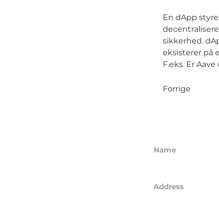
En dApp styres
decentralisere
sikkerhed. dAp
eksisterer på 
F.eks. Er Aav
Forrige
Name
GL21 CAPITAL A
Address
Hasselager Cent
8260 Viby J