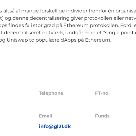
 altså af mange forskellige individer fremfor én organisa
t) og denne decentralisering giver protokollen eller net
ps findes fx i stor grad på Ethereum protokollen. Fordi
et decentraliseret netværk, undgår man et ”single point of
e og Uniswap to populære dApps på Ethereum.
Telephone
FT-no.
23229
+45 4272 5621
pS
Email
Funds
ervej 35,
info@gl21.dk
GL21 I A/S