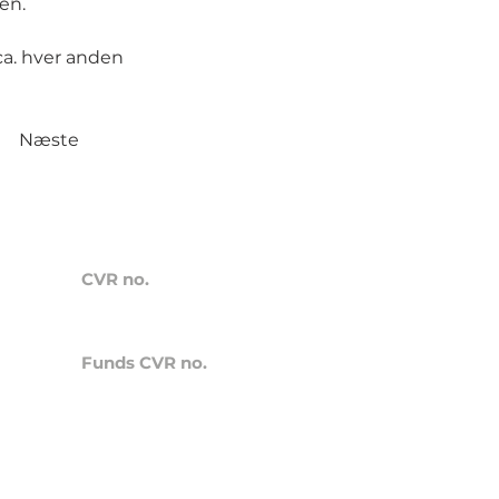
den.
ca. hver anden
Næste
CVR no.
41838264
Funds CVR no.
42380016