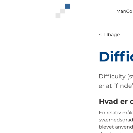
ManCo 
< Tilbage
Diffi
Difficulty 
er at ”finde
Hvad er 
En relativ mål
sværhedsgrade
blevet anvendt