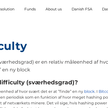
solution
Funds
About us
Danish FSA
Da
culty
(sværhedsgrad) er en relativ måleenhed af hv
” en ny block
difficulty (sværhedsgrad)?
eenhed af hvor svært det er at ”finde” en ny
block
. I
Bitc
n periodisk som en funktion af hvor meget hashing pow
 af netværkets minere. Det vil sige, hvis hashing power s