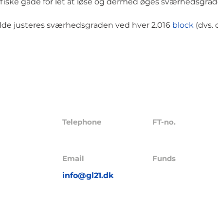
fiske gåde for let at løse og dermed øges sværhedsgra
ælde justeres sværhedsgraden ved hver 2.016
block
(dvs. 
Telephone
FT-no.
23229
+45 4272 5621
pS
Email
Funds
ervej 35,
info@gl21.dk
GL21 I A/S