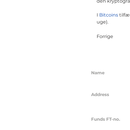
den kryptogra
I
Bitcoins
tilf
uge).
Forrige
Name
GL21 CAPITAL A
Address
Hasselager Cent
8260 Viby J
Funds FT-no.
24845