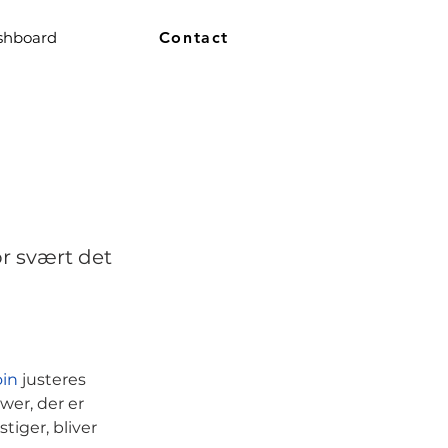
shboard
Contact
or svært det
oin
justeres
er, der er
tiger, bliver