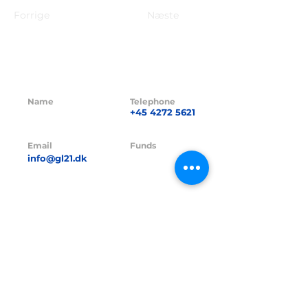
Forrige
Næste
Name
Telephone
GL21 CAPITAL
+45 4272 5621
ApS
Email
Funds
info@gl21.dk
GL21 I A/S
Funds CVR no.
CVR no.
42380016
41838264
Funds FT-no.
FT-no.
23229
24845
Address
Hasselager Centervej 35,