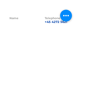
Name
Telephone
GL21 CAPITAL
+45 4272 5621
ApS
Email
Funds
info@gl21.dk
GL21 I A/S
Funds CVR no.
CVR no.
42380016
41838264
Funds FT-no.
FT-no.
23229
24845
Address
Hasselager Centervej 35,
8260 Viby J