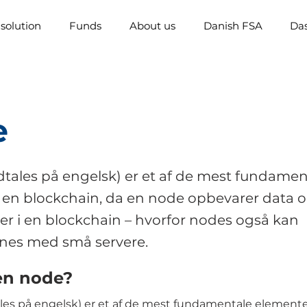
solution
Funds
About us
Danish FSA
Da
e
tales på engelsk) er et af de mest fundamen
 en blockchain, da en node opbevarer data o
er i en blockchain – hvorfor nodes også kan
es med små servere.
en node?
les på engelsk) er et af de mest fundamentale elemente