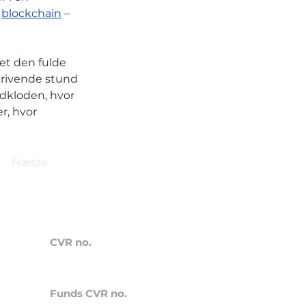
n
blockchain
–
et den fulde
skrivende stund
rdkloden, hvor
r, hvor
Næste
CVR no.
41838264
Funds CVR no.