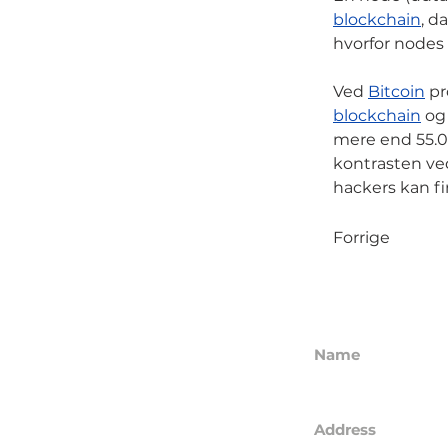
blockchain
, d
hvorfor nodes
Ved
Bitcoin
pr
blockchain
og 
mere end 55.00
kontrasten ved
hackers kan fin
Forrige
Name
GL21 CAPITAL A
Address