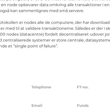
a en node opbevarer data omkring alle transaktioner i e
 også kan sammenlignes med små servere.
otokollen er nodes alle de computere, der har download
er med til at validere transaktionerne. Således er der i 
0 nodes (datacentre) fordelt decentraliseret udover jo
 centraliserede systemer er store centrale, datasysteme
de et ”single point of failure”.
Telephone
FT-no.
23229
+45 4272 5621
pS
Email
Funds