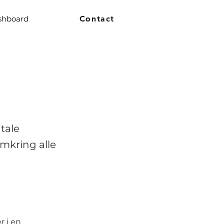
shboard
Contact
tale
mkring alle
r i en