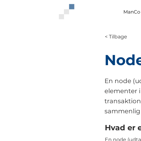
ManCo 
< Tilbage
Nod
En node (ud
elementer i
transaktion
sammenlign
Hvad er 
En node (udta