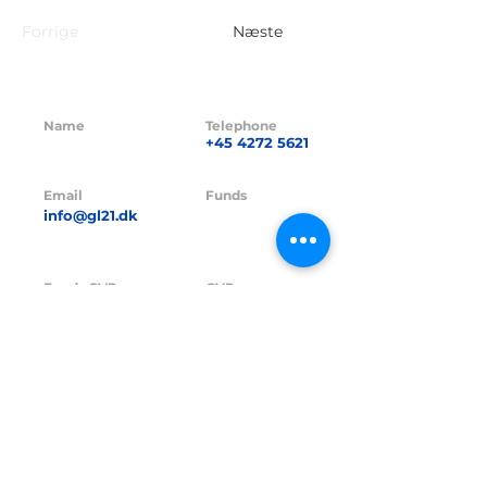
Forrige
Næste
Name
Telephone
GL21 CAPITAL
+45 4272 5621
ApS
Email
Funds
info@gl21.dk
GL21 I A/S
Funds CVR no.
CVR no.
42380016
41838264
Funds FT-no.
FT-no.
23229
24845
Address
Hasselager Centervej 35,
8260 Viby J