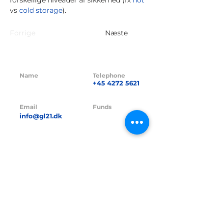
forskellige niveauer af sikkerhed (fx
hot
vs
cold storage
).
Forrige
Næste
Name
Telephone
GL21 CAPITAL
+45 4272 5621
ApS
Email
Funds
info@gl21.dk
GL21 I A/S
Funds CVR no.
CVR no.
42380016
41838264
Funds FT-no.
FT-no.
23229
24845
Address
Hasselager Centervej 35,