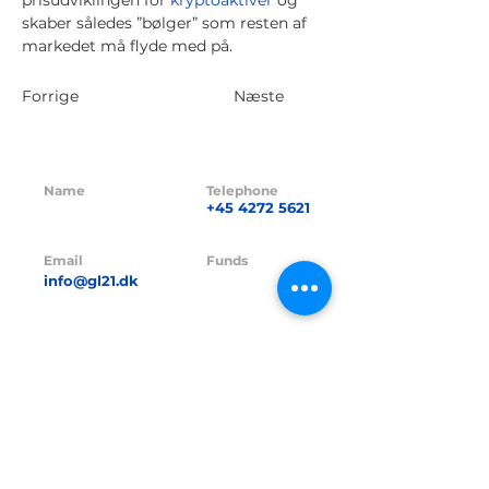
prisudviklingen for
kryptoaktiver
og
skaber således ”bølger” som resten af
markedet må flyde med på.
Forrige
Næste
Name
Telephone
GL21 CAPITAL
+45 4272 5621
ApS
Email
Funds
info@gl21.dk
GL21 I A/S
Funds CVR no.
CVR no.
42380016
41838264
Funds FT-no.
FT-no.
23229
24845