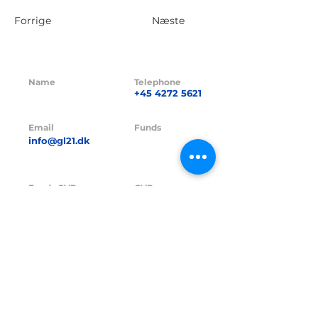
Forrige
Næste
Name
Telephone
GL21 CAPITAL
+45 4272 5621
ApS
Email
Funds
info@gl21.dk
GL21 I A/S
Funds CVR no.
CVR no.
42380016
41838264
Funds FT-no.
FT-no.
23229
24845
Address
Hasselager Centervej 35,
8260 Viby J