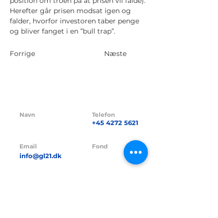
position om troen på at prisen vil falde).
Herefter går prisen modsat igen og
falder, hvorfor investoren taber penge
og bliver fanget i en ”bull trap”.
Forrige
Næste
Navn
Telefon
GL21 CAPITAL
+45 4272 5621
ApS
Email
Fond
info@gl21.dk
GL21 I A/S
Fond CVR nr.
CVR nr.
41838264
42380016