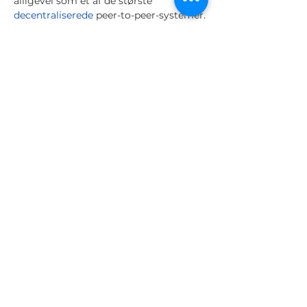
alligevel som et af de største
decentraliserede
peer-to-peer-systemer.
Forrige
Næste
Navn
Telefon
GL21 CAPITAL
+45 4272 5621
ApS
Email
Fond
info@gl21.dk
GL21 I A/S
Fond CVR nr.
CVR nr.
41838264
42380016
Fond FT-nr.
FT-nr.
23229
24845
Adresse