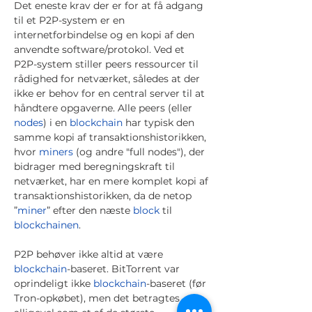
Det eneste krav der er for at få adgang
til et P2P-system er en
internetforbindelse og en kopi af den
anvendte software/protokol. Ved et
P2P-system stiller peers ressourcer til
rådighed for netværket, således at der
ikke er behov for en central server til at
håndtere opgaverne. Alle peers (eller
nodes
) i en
blockchain
har typisk den
samme kopi af transaktionshistorikken,
hvor
miners
(og andre "full nodes"), der
bidrager med beregningskraft til
netværket, har en mere komplet kopi af
transaktionshistorikken, da de netop
”
miner
” efter den næste
block
til
blockchainen
.
P2P behøver ikke altid at være
blockchain
-baseret. BitTorrent var
oprindeligt ikke
blockchain
-baseret (før
Tron-opkøbet), men det betragtes