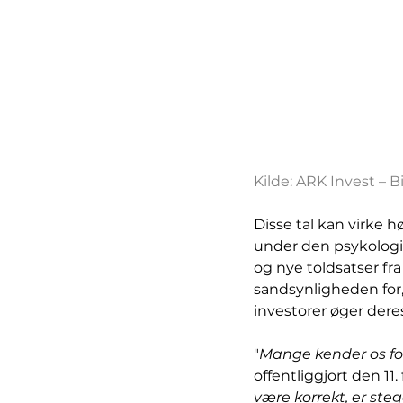
Kilde: ARK Invest – B
Disse tal kan virke hø
under den psykologis
og nye toldsatser fr
sandsynligheden for, a
investorer øger dere
"
Mange kender os for 
offentliggjort den 11. 
være korrekt, er steg