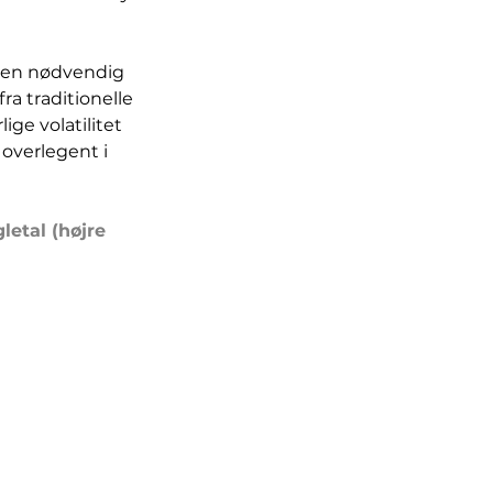
m en nødvendig 
fra traditionelle 
ige volatilitet 
 overlegent i 
letal (højre 