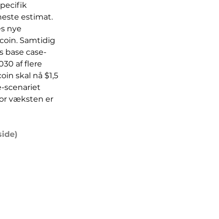
pecifik 
neste estimat. 
es nye 
tcoin. Samtidig 
s base case-
030 af flere 
coin skal nå $1,5 
-scenariet 
or væksten er 
side)