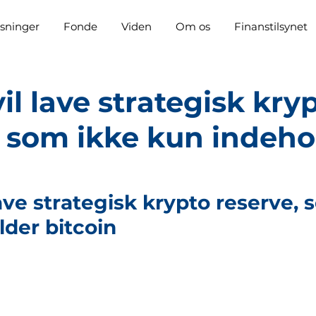
sninger
Fonde
Viden
Om os
Finanstilsynet
l lave strategisk kry
, som ikke kun indeho
ave strategisk krypto reserve, 
der bitcoin