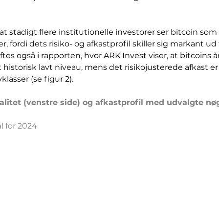
stadigt flere institutionelle investorer ser bitcoin so
er, fordi dets risiko- og afkastprofil skiller sig markant ud 
es også i rapporten, hvor ARK Invest viser, at bitcoins årl
t historisk lavt niveau, mens det risikojusterede afkast er
klasser (se figur 2).
lalitet (venstre side) og afkastprofil med udvalgte nøg
l for 2024