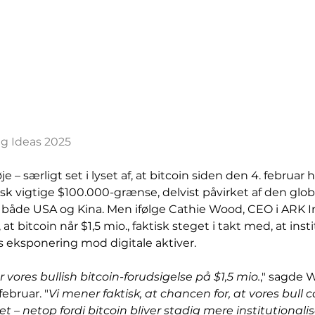
ig Ideas 2025
je – særligt set i lyset af, at bitcoin siden den 4. februar 
k vigtige $100.000-grænse, delvist påvirket af den glob
a både USA og Kina. Men ifølge Cathie Wood, CEO i ARK In
t bitcoin når $1,5 mio., faktisk steget i takt med, at insti
s eksponering mod digitale aktiver.
vores bullish bitcoin-forudsigelse på $1,5 mio.
," sagde 
februar. "
Vi mener faktisk, at chancen for, at vores bull ca
et – netop fordi bitcoin bliver stadig mere institutionali