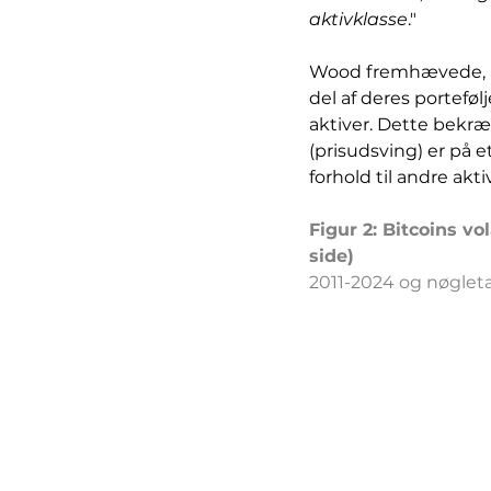
aktivklasse
."
Wood fremhævede, at 
del af deres portefølj
aktiver. Dette bekræft
(prisudsving) er på e
forhold til andre aktiv
Figur 2: Bitcoins vo
side)
2011-2024 og nøgleta