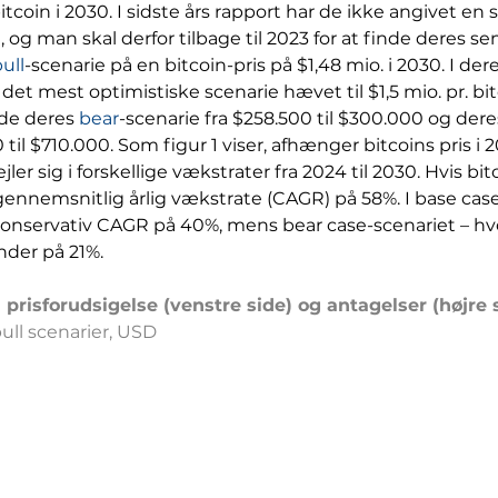
itcoin i 2030. I sidste års rapport har de ikke angivet en s
, og man skal derfor tilbage til 2023 for at finde deres se
ull
-scenarie på en bitcoin-pris på $1,48 mio. i 2030. I der
det mest optimistiske scenarie hævet til $1,5 mio. pr. bi
de deres 
bear
-scenarie fra $258.500 til $300.000 og dere
til $710.000. Som figur 1 viser, afhænger bitcoins pris i 2
ejler sig i forskellige vækstrater fra 2024 til 2030. Hvis bit
gennemsnitlig årlig vækstrate (CAGR) på 58%. I base case
onservativ CAGR på 40%, mens bear case-scenariet – hv
der på 21%.
n prisforudsigelse (venstre side) og antagelser (højre 
ull scenarier, USD