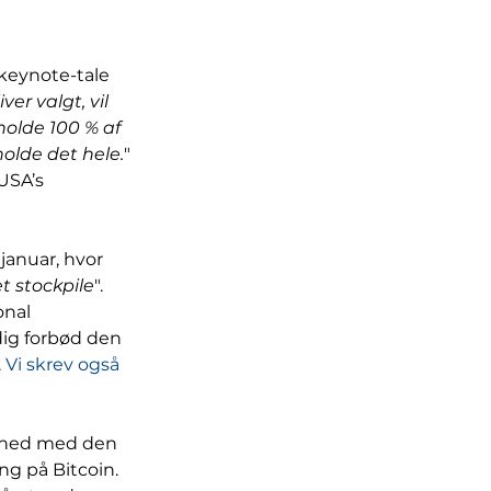
 keynote-tale 
iver valgt, vil 
holde 100 % af 
eholde det hele.
" 
USA’s 
januar, hvor 
et stockpile
". 
nal 
dig forbød den 
 
Vi skrev også 
dshed med den 
ng på Bitcoin. 