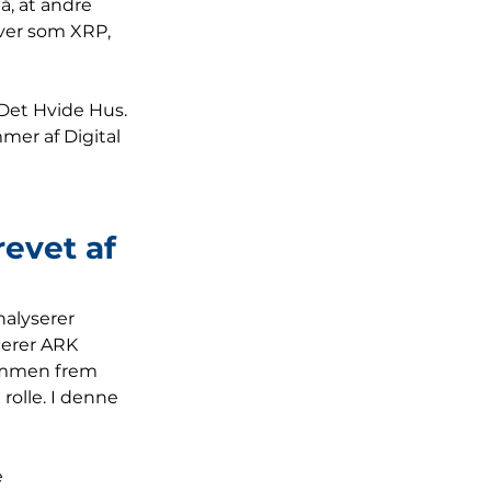
, at andre 
tiver som XRP, 
Det Hvide Hus. 
er af Digital 
evet af 
nalyserer 
cerer ARK 
sammen frem 
 rolle. I denne 
 