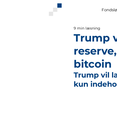
Fondslø
9 min læsning
Trump vi
reserve
bitcoin
Trump vil l
kun indehol