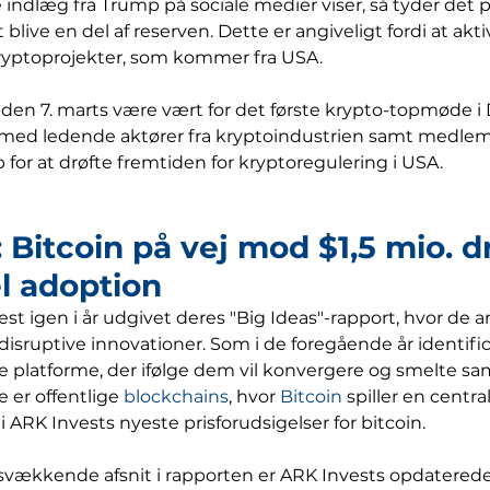
ndlæg fra Trump på sociale medier viser, så tyder det på
at blive en del af reserven. Dette er angiveligt fordi at ak
kryptoprojekter, som kommer fra USA.
den 7. marts være vært for det første krypto-topmøde i 
med ledende aktører fra kryptoindustrien samt medlemm
for at drøfte fremtiden for kryptoregulering i USA.
 Bitcoin på vej mod $1,5 mio. dr
el adoption
est igen i år udgivet deres "Big Ideas"-rapport, hvor de a
disruptive innovationer. Som i de foregående år identifi
ve platforme, der ifølge dem vil konvergere og smelte 
 er offentlige 
blockchains
, hvor 
Bitcoin
 spiller en central
 i ARK Invests nyeste prisforudsigelser for bitcoin.
svækkende afsnit i rapporten er ARK Invests opdaterede