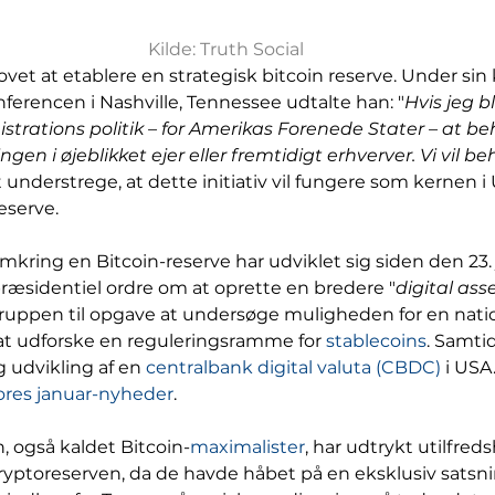
Kilde: Truth Social
ovet at etablere en strategisk bitcoin reserve. Under sin
ferencen i Nashville, Tennessee udtalte han: "
Hvis jeg bl
trations politik – for Amerikas Forenede Stater – at be
ngen i øjeblikket ejer eller fremtidigt erhverver. Vi vil b
understrege, at dette initiativ vil fungere som kernen i 
eserve.
ring en Bitcoin-reserve har udviklet sig siden den 23. 
ræsidentiel ordre om at oprette en bredere "
digital ass
ruppen til opgave at undersøge muligheden for en natio
at udforske en reguleringsramme for 
stablecoins
. Samti
g udvikling af en 
centralbank digital valuta (CBDC)
 i USA.
res januar-nyheder
.
, også kaldet Bitcoin-
maximalister
, har udtrykt utilfre
kryptoreserven, da de havde håbet på en eksklusiv satsni