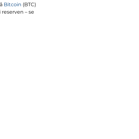
å 
Bitcoin
 (BTC) 
i reserven – se 