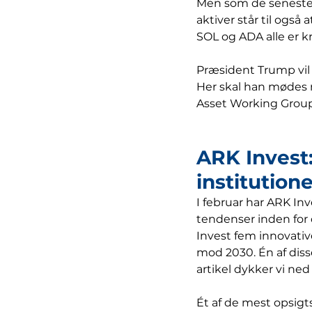
Men som de seneste i
aktiver står til også 
SOL og ADA alle er 
Præsident Trump vil 
Her skal han mødes 
Asset Working Group 
ARK Invest:
institution
I februar har ARK Inv
tendenser inden for 
Invest fem innovati
mod 2030. Én af disse
artikel dykker vi ned
Ét af de mest opsigt