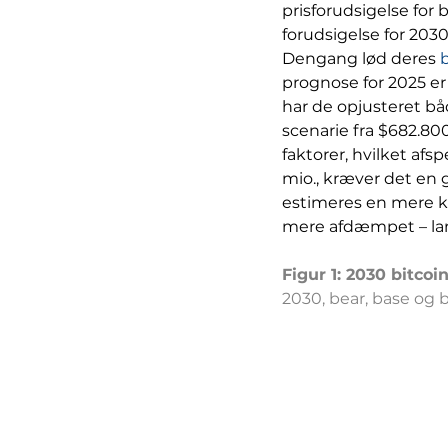
prisforudsigelse for b
forudsigelse for 2030
Dengang lød deres 
b
prognose for 2025 er 
har de opjusteret bå
scenarie fra $682.800 
faktorer, hvilket afsp
mio., kræver det en 
estimeres en mere k
mere afdæmpet – lan
Figur 1: 2030 bitcoi
2030, bear, base og b