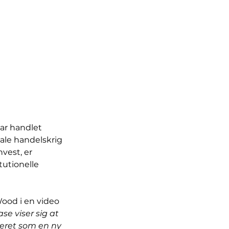
har handlet 
ale handelskrig 
vest, er 
tutionelle 
Wood i en video 
se viser sig at 
seret som en ny 