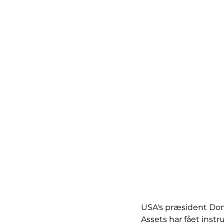
USA's præsident Don
Assets har fået inst