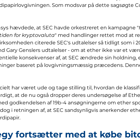
dipapirlovgivningen. Som modsvar på dette sagsøgte Con
sys hævdede, at SEC havde orkestreret en kampagne "
tiden for kryptovaluta
" med handlinger rettet mod at re
irksomheden citerede SEC's udtalelser så tidligt som i 2
d Gary Genslers udtalelser - om at ether ikke var et vær
tielle konsekvenser af, at SEC ændrede sin holdning, ef
ninger baseret på lovgivningsmæssig præcedens. Denne
ielt har været ude og tage stilling til, hvordan de klassifi
igt, at de nu også dropper deres undersøgelse af Ethe
ed godkendelsen af 19b-4 ansøgningerne om ether spot 
og i retningen af, at SEC sandsynligvis anerkender eth
rdipapir.
egy fortsætter med at købe bit