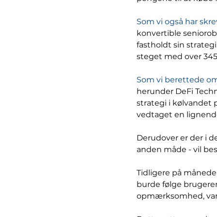
Som vi også har skre
konvertible seniorobl
fastholdt sin strate
steget med over 345% 
Som vi berettede o
herunder DeFi Techno
strategi i kølvandet 
vedtaget en lignende
Derudover er der i d
anden måde - vil bes
Tidligere på måneden
burde følge brugeren
opmærksomhed, var e