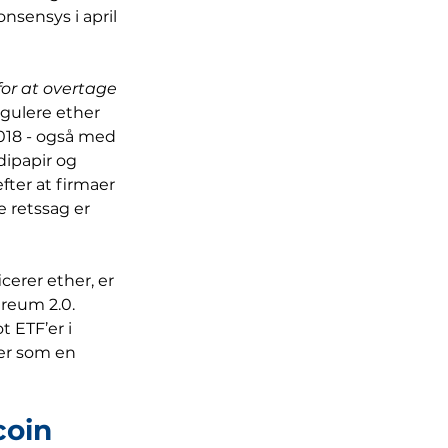
sensys i april 
for at overtage 
gulere ether 
018 - også med 
dipapir og 
ter at firmaer 
 retssag er 
cerer ether, er 
reum 2.0. 
ETF’er i 
er som en 
coin