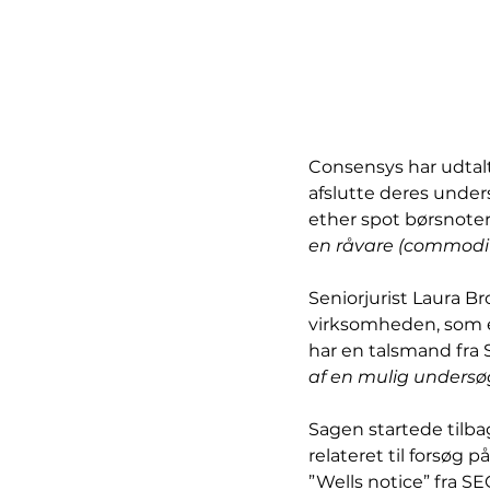
Consensys har udtalt
afslutte deres unde
ether spot børsnote
en råvare (commodit
Seniorjurist Laura Br
virksomheden, som er
har en talsmand fra S
af en mulig undersø
Sagen startede tilba
relateret til forsøg 
”Wells notice” fra S