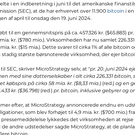
e i en indberetning i juni til det amerikanske finanstils
ion (SEC), at de har erhvervet over 11.900 
bitcoin
 i e
n af april til onsdag den 19. juni 2024.
bt til en gennemsnitspris på ca. 457.326 kr. ($65.883) pr. 
,4 mia. kr. ($780 mio.). Virksomheden har nu samlet 226.331 b
a. kr. ($15 mia.). Dette svarer til cirka 1% af alle bitcoin 
n stadig største børsnoterede virksomhed, der ejer bitcoi
il SEC, skriver MicroStrategy selv, at "
pr. 20. juni 2024 ej
 med sine datterselskaber i alt cirka 226.331 bitcoin, 
t købspris på cirka 58 mia. kr. ($8,33 mia.) 
(red.)
 og en g
433 kr. ($36.798) 
(red.)
 pr. bitcoin, inklusive gebyrer og
er efter, at MicroStrategy annoncerede endnu en udst
gationer, som blev forhøjet til 4,9 mia. kr. ($700 mio.) fra 
en pressemeddelelse lykkedes det virksomheden at rejse he
 de andre udstedelser sagde MicroStrategy, at de planl
lere bitcoin.