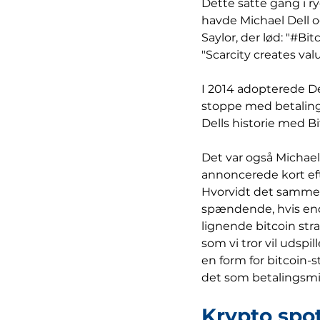
Dette satte gang i r
havde Michael Dell 
Saylor, der lød: "#Bi
"Scarcity creates val
I 2014 adopterede De
stoppe med betalings
Dells historie med B
Det var også Michael 
annoncerede kort eft
Hvorvidt det samme v
spændende, hvis end
lignende bitcoin stra
som vi tror vil udspil
en form for bitcoin-st
det som betalingsmi
Krypto spo