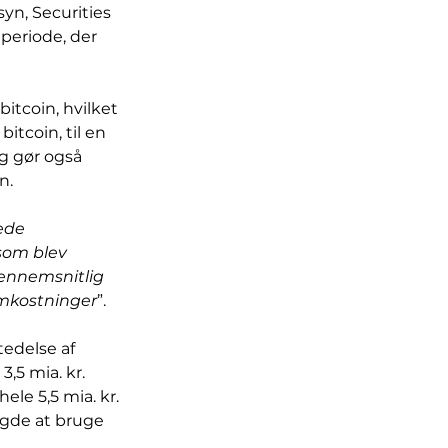
yn, Securities 
n periode, der 
bitcoin, hvilket 
itcoin, til en 
og gør også 
n.
ede 
som blev 
ennemsnitlig 
 omkostninger
”.
edelse af 
3,5 mia. kr. 
le 5,5 mia. kr. 
agde at bruge 