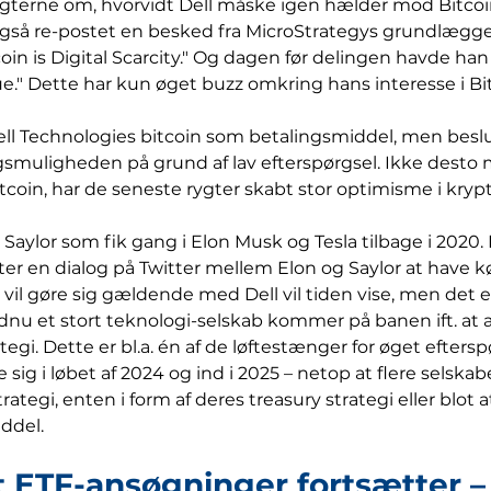
ygterne om, hvorvidt Dell måske igen hælder mod Bitcoi
også re-postet en besked fra MicroStrategys grundlægge
tcoin is Digital Scarcity." Og dagen før delingen havde han
ue." Dette har kun øget buzz omkring hans interesse i Bi
ll Technologies bitcoin som betalingsmiddel, men beslut
muligheden på grund af lav efterspørgsel. Ikke desto m
itcoin, har de seneste rygter skabt stor optimisme i kryp
Saylor som fik gang i Elon Musk og Tesla tilbage i 2020. 
er en dialog på Twitter mellem Elon og Saylor at have kø
il gøre sig gældende med Dell vil tiden vise, men det e
nu et stort teknologi-selskab kommer på banen ift. at 
tegi. Dette er bl.a. én af de løftestænger for øget eftersp
le sig i løbet af 2024 og ind i 2025 – netop at flere selskab
rategi, enten i form af deres treasury strategi eller blot 
ddel.
t ETF-ansøgninger fortsætter –