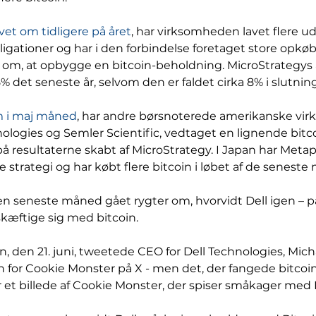
vet om tidligere på året
, har virksomheden lavet flere ud
igationer og har i den forbindelse foretaget store opkøb 
gi om, at opbygge en bitcoin-beholdning. MicroStrategys 
det seneste år, selvom den er faldet cirka 8% i slutning
m i maj måned
, har andre børsnoterede amerikanske vir
logies og Semler Scientific, vedtaget en lignende bitco
på resultaterne skabt af MicroStrategy. I Japan har Meta
 strategi og har købt flere bitcoin i løbet af de seneste
en seneste måned gået rygter om, hvorvidt Dell igen – på
kæftige sig med bitcoin.
, den 21. juni, tweetede CEO for Dell Technologies, Micha
 for Cookie Monster på X - men det, der fangede bitcoi
t billede af Cookie Monster, der spiser småkager med B