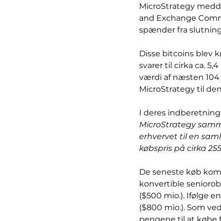
MicroStrategy meddelt
and Exchange Commiss
spænder fra slutninge
Disse bitcoins blev kø
svarer til cirka ca. 5
værdi af næsten 104 mi
MicroStrategy til de
I deres indberetning t
MicroStrategy sammen
erhvervet til en samle
købspris på cirka 255.
De seneste køb komm
konvertible seniorobli
($500 mio.). Ifølge 
($800 mio.). Som ved
pengene til at købe f