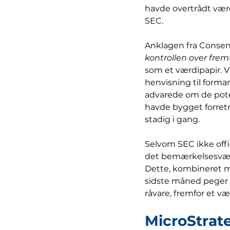
havde overtrådt vær
SEC.
Anklagen fra Consen
kontrollen over frem
som et værdipapir. V
henvisning til forman
advarede om de poten
havde bygget forret
stadig i gang.
Selvom SEC ikke offic
det bemærkelsesværd
Dette, kombineret m
sidste måned peger d
råvare, fremfor et væ
MicroStrat