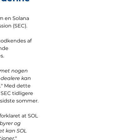
m en Solana 
sion (SEC).
odkendes af 
nde 
s.
mmet nogen 
-dealere kan 
.
" Med dette 
SEC tidligere 
 sidste sommer.
forklaret at SOL 
byrer og 
et kan SOL 
tioner.
"