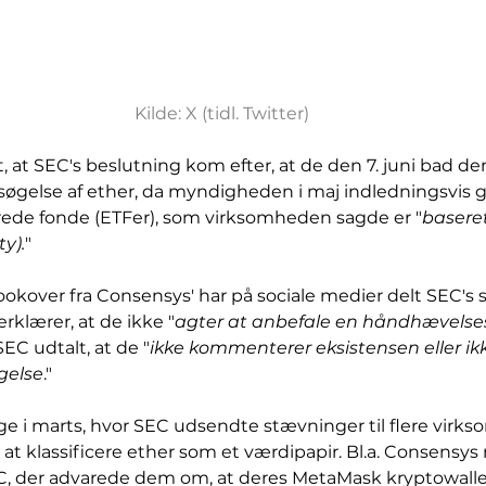
Kilde: X (tidl. Twitter)
, at SEC's beslutning kom efter, at de den 7. juni bad d
rsøgelse af ether, da myndigheden i maj indledningsvis
rede fonde (ETFer), som virksomheden sagde er "
basere
y).
"
ookover fra Consensys' har på sociale medier delt SEC's sv
klærer, at de ikke "
agter at anbefale en håndhævelse
EC udtalt, at de "
ikke kommenterer eksistensen eller ik
gelse
."
ge i marts, hvor SEC udsendte stævninger til flere virks
på at klassificere ether som et værdipapir. Bl.a. Consensy
EC, der advarede dem om, at deres MetaMask kryptowalle