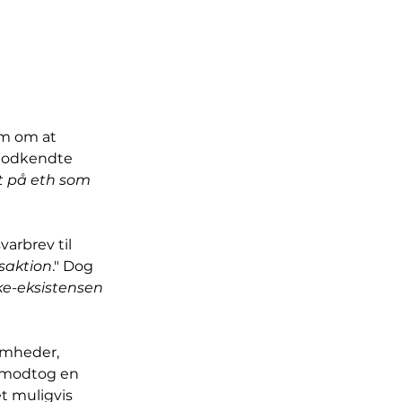
em om at 
 godkendte 
t på eth som 
arbrev til 
saktion
." Dog 
ke-eksistensen 
omheder, 
s modtog en 
t muligvis 