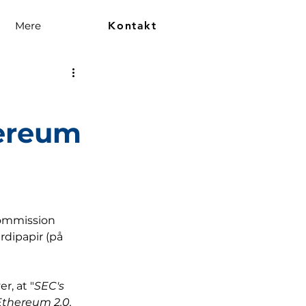
Mere
Kontakt
n
hereum
Commission 
ærdipapir (på 
r, at "
SEC's 
Ethereum 2.0. 