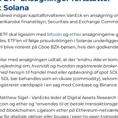
t Solana
 måned indgav kapitalforvalteren VanEck en ansøgning o
erikanske finanstilsyn, Securities and Exchange Commis
 ETF skal ligesom med 
bitcoin
 og 
ether
 ansøgningerne g
es. ETF’en vil følge prisudviklingen i Solanas underligge
vil blive noteret på Cboe BZX-børsen, hvis den godkende
else med ansøgningen udtalt, at der "
endnu ikke er ko
svejledning om, hvorvidt og hvordan registrerede broker
med hensyn til handel med eller opbevaring af spot SOL
t SOL bør behandles som en råvare (commodity), selvom 
egistreret værdipapir i en sag mod Coinbase og Binance
Matthew Sigel - VanEcks leder af Digital Assets Research 
coin og ether og "
anvendes til at betale transaktionsge
 på blockchainen. Ligesom ether på Ethereum-netværk
for digitale aktiver eller bruges i peer-to-peer-transak