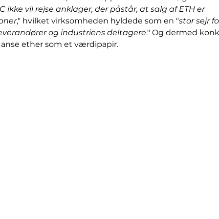
 ikke vil rejse anklager, der påstår, at salg af ETH er 
oner
," hvilket virksomheden hyldede som en "
stor sejr 
leverandører og industriens deltagere
." Og dermed konkl
 anse ether som et værdipapir.