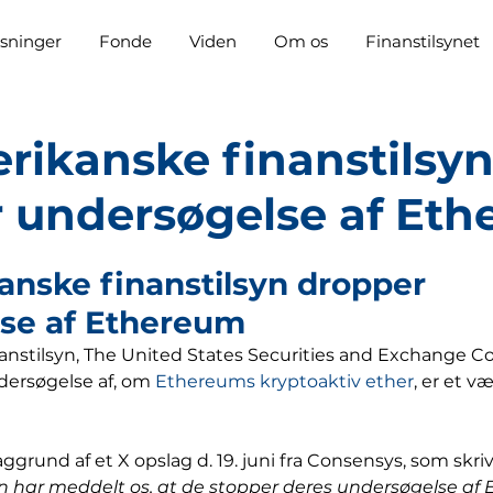
sninger
Fonde
Viden
Om os
Finanstilsynet
rikanske finanstilsy
 undersøgelse af Et
anske finanstilsyn dropper 
se af Ethereum
anstilsyn, The United States Securities and Exchange 
dersøgelse af, om 
Ethereums
kryptoaktiv
ether
, er et v
und af et X opslag d. 19. juni fra Consensys, som skrive
n har meddelt os, at de stopper deres undersøgelse af 