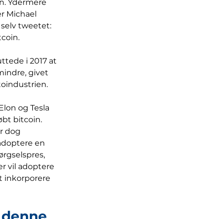
n. Ydermere 
r Michael 
 selv tweetet: 
tcoin.
tede i 2017 at 
indre, givet 
toindustrien.
Elon og Tesla 
bt bitcoin. 
r dog 
adoptere en 
ørgselspres, 
er vil adoptere 
at inkorporere 
 denne 