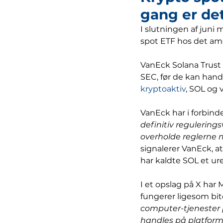
gang er de
I slutningen af juni
spot ETF hos det am
VanEck Solana Trust
SEC, før de kan handl
kryptoaktiv
, SOL og 
VanEck har i forbind
definitiv regulering
overholde reglerne 
signalerer VanEck, a
har kaldte SOL et ur
I et opslag på X har 
fungerer ligesom bit
computer-tjenester
handles på platforme 