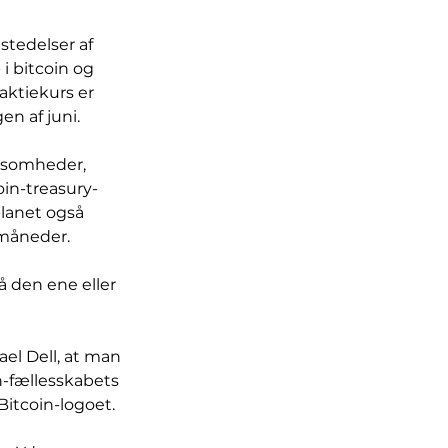
stedelser af 
i bitcoin og 
aktiekurs er 
en af juni.
ksomheder, 
in-treasury-
planet også 
 måneder.
 den ene eller 
el Dell, at man 
n-fællesskabets 
itcoin-logoet.