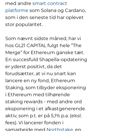
med andre 
smart contract 
platforme
 som Solana og Cardano, 
som i den seneste tid har oplevet 
stor popularitet. 
Som nævnt sidste måned, har vi 
hos GL21 CAPITAL fulgt hele ”The 
Merge” for Ethereum ganske tæt. 
En succesfuld Shapella-opdatering 
er yderst positivt, da det 
forudsætter, at vi nu snart kan 
lancere en ny fond, Ethereum 
Staking, som tilbyder eksponering 
i Ethereum med tilhørende 
staking rewards - med andre ord 
eksponering i et afkastgenerende 
aktiv, som p.t. er på 5,1% p.a. (eksl. 
fees). Vi lancerer fonden i 
samarbejde med 
Northstake
, en 