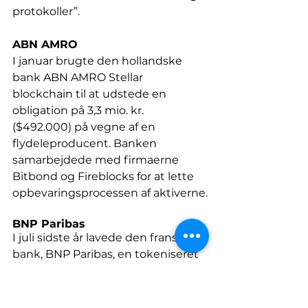
protokoller”.
ABN AMRO
I januar brugte den hollandske 
bank ABN AMRO Stellar 
blockchain til at udstede en 
obligation på 3,3 mio. kr. 
($492.000) på vegne af en 
flydeleproducent. Banken 
samarbejdede med firmaerne 
Bitbond og Fireblocks for at lette 
opbevaringsprocessen af aktiverne.
BNP Paribas
I juli sidste år lavede den franske 
bank, BNP Paribas, en tokeniseret 
obligation for at finansiere et 
solenergiprojekt under den 
franske forsyningsgigant EDF ved 