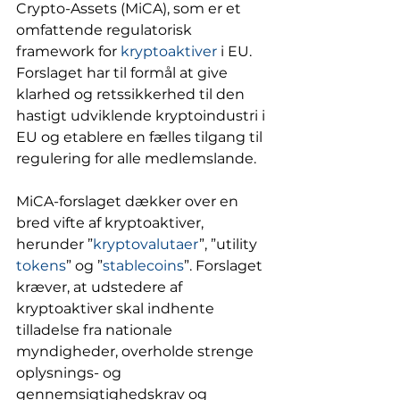
Crypto-Assets (MiCA), som er et 
omfattende regulatorisk 
framework for 
kryptoaktiver
 i EU. 
Forslaget har til formål at give 
klarhed og retssikkerhed til den 
hastigt udviklende kryptoindustri i 
EU og etablere en fælles tilgang til 
regulering for alle medlemslande.
MiCA-forslaget dækker over en 
bred vifte af kryptoaktiver, 
herunder ”
kryptovalutaer
”, ”utility 
tokens
” og ”
stablecoins
”. Forslaget 
kræver, at udstedere af 
kryptoaktiver skal indhente 
tilladelse fra nationale 
myndigheder, overholde strenge 
oplysnings- og 
gennemsigtighedskrav og 